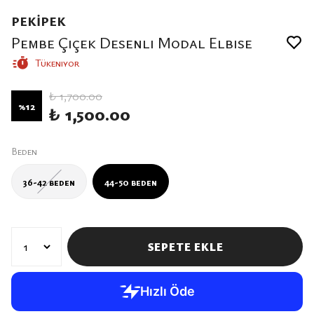
PEKİPEK
Pembe Çiçek Desenli Modal Elbise
Tükeniyor
₺ 1,700.00
%
12
₺ 1,500.00
Beden
36-42 beden
44-50 beden
SEPETE EKLE