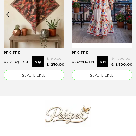
PEKİPEK
PEKİPEK
₺ 350.00
₺ 1,700.00
Akik Taşı Esintisi Koton Eşarp
Anatolia Otantik Çiçek Desenli Hakim Yaka Modal Elbise
%
29
%
12
₺ 250.00
₺ 1,500.00
SEPETE EKLE
SEPETE EKLE