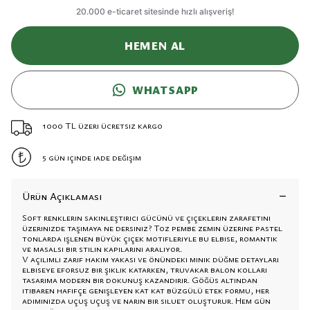
HEMEN AL
WHATSAPP
1000 TL üzeri ücretsiz kargo
5 gün içinde iade değişim
Ürün Açıklaması
Soft renklerin sakinleştirici gücünü ve çiçeklerin zarafetini
üzerinizde taşımaya ne dersiniz? Toz pembe zemin üzerine pastel
tonlarda işlenen büyük çiçek motifleriyle bu elbise, romantik
ve masalsı bir stilin kapılarını aralıyor.
V açılımlı zarif hakim yakası ve önündeki minik düğme detayları
elbiseye eforsuz bir şıklık katarken, truvakar balon kolları
tasarıma modern bir dokunuş kazandırır. Göğüs altından
itibaren hafifçe genişleyen kat kat büzgülü etek formu, her
adımınızda uçuş uçuş ve narin bir siluet oluşturur. Hem gün