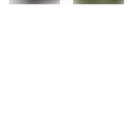
Düz Lacivert Viskon Etek
Haki Renk Viskon Etek
₺ 650.00
₺ 650.00
%
38
%
38
₺ 400.00
₺ 400.00
SEPETE EKLE
SEPETE EKLE
Düz Siyah Viskon Etek
Antrasit Düz Renk Viskon
Etek
₺ 650.00