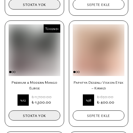
STOKTA YOK
SEPETE EKLE
Tükendi
Tükendi
Premium & Modern Mango
Papatya Desenli Viskon Etek
Elbise
– Kırmızı
₺ 1,700.00
₺ 650.00
%
12
%
38
₺ 1,500.00
₺ 400.00
STOKTA YOK
SEPETE EKLE