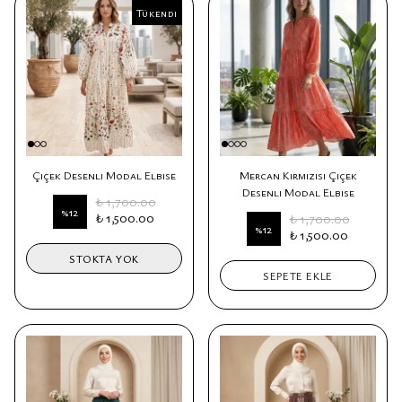
Tükendi
Tükendi
Çiçek Desenli Modal Elbise
Mercan Kırmızısı Çiçek
Desenli Modal Elbise
₺ 1,700.00
%
12
₺ 1,500.00
₺ 1,700.00
%
12
₺ 1,500.00
STOKTA YOK
SEPETE EKLE