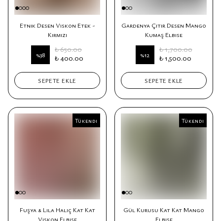
Etnik Desen Viskon Etek -
Gardenya Çıtır Desen Mango
Kırmızı
Kumaş Elbise
₺ 650.00
₺ 1,700.00
%
38
%
12
₺ 400.00
₺ 1,500.00
SEPETE EKLE
SEPETE EKLE
Tükendi
Tükendi
Tükendi
Fuşya & Lila Haliç Kat Kat
Gül Kurusu Kat Kat Mango
Viskon Elbise
Elbise