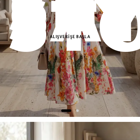
IRL
SIN
YID
SA
OK
ST
ALIŞVERİŞE BAŞLA