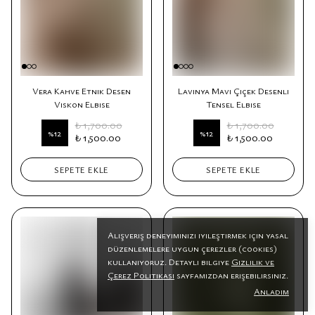
Vera Kahve Etnik Desen
Lavinya Mavi Çiçek Desenli
Viskon Elbise
Tensel Elbise
₺ 1,700.00
₺ 1,700.00
%
12
%
12
₺ 1,500.00
₺ 1,500.00
SEPETE EKLE
SEPETE EKLE
Alışveriş deneyiminizi iyileştirmek için yasal
düzenlemelere uygun çerezler (cookies)
kullanıyoruz. Detaylı bilgiye
Gizlilik ve
Çerez Politikası
sayfamızdan erişebilirsiniz.
Anladım