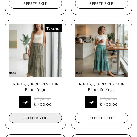
SEPETE EKLE
SEPETE EKLE
Tükendi
Tükendi
Minik Çiçek Desen Viskon
Minik Çiçek Desen Viskon
Etek - Yeşil
Etek - Su Yeşili
₺ 650.00
₺ 650.00
%
38
%
38
₺ 400.00
₺ 400.00
STOKTA YOK
SEPETE EKLE