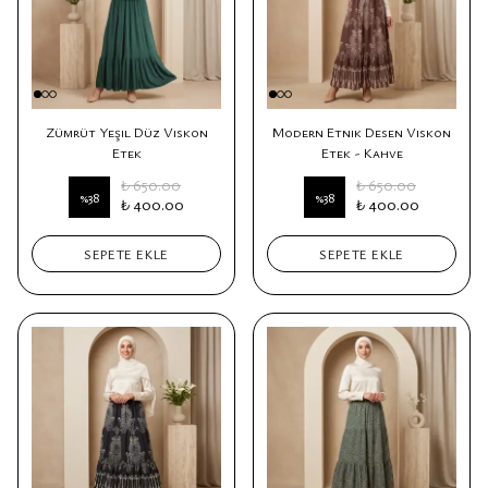
Zümrüt Yeşil Düz Viskon
Modern Etnik Desen Viskon
Etek
Etek - Kahve
₺ 650.00
₺ 650.00
%
38
%
38
₺ 400.00
₺ 400.00
SEPETE EKLE
SEPETE EKLE