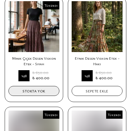
Tükendi
Tükendi
Minik Çiçek Desen Viskon
Etnik Desen Viskon Etek -
Etek - Siyah
Haki
₺ 650.00
₺ 650.00
%
38
%
38
₺ 400.00
₺ 400.00
STOKTA YOK
SEPETE EKLE
Tükendi
Tükendi
Tükendi