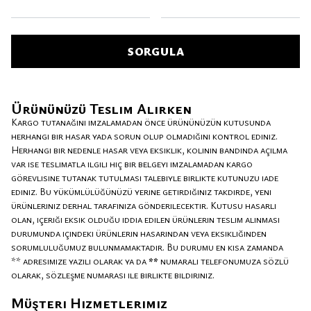
SORGULA
Ürününüzü Teslim Alırken
Kargo tutanağını imzalamadan önce ürününüzün kutusunda
herhangi bir hasar yada sorun olup olmadığını kontrol ediniz.
Herhangi bir nedenle hasar veya eksiklik, kolinin bandında açılma
var ise teslimatla ilgili hiç bir belgeyi imzalamadan kargo
görevlisine tutanak tutulması talebiyle birlikte kutunuzu iade
ediniz. Bu yükümlülüğünüzü yerine getirdiğiniz takdirde, yeni
ürünleriniz derhal tarafınıza gönderilecektir. Kutusu hasarlı
olan, içeriği eksik olduğu iddia edilen ürünlerin teslim alınması
durumunda içindeki ürünlerin hasarından veya eksikliğinden
sorumluluğumuz bulunmamaktadır. Bu durumu en kısa zamanda
** adresimize yazılı olarak ya da
**
numaralı telefonumuza sözlü
olarak, sözleşme numarası ile birlikte bildiriniz.
Müşteri Hizmetlerimiz