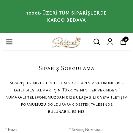
1000₺ ÜZERI TÜM SIPARIŞLERDE
KARGO BEDAVA
0
Sipariş Sorgulama
Siparişlerinizle ilgili tüm sorularınız ve ürünlerle
ilgili bilgi almak için Türkiye'nin her yerinden *
numaralı telefonumuzdan bize ulaşabilir veya iletişim
formumuzu doldurarak destek talebinde
bulunabilirsiniz.
*
Email
*
Sipariş Numarası