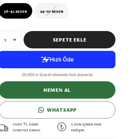
36-42 beden
44-50 beden
SEPETE EKLE
HEMEN AL
WHATSAPP
1000 TL üzeri
5 gün içinde iade
ücretsiz kargo
değişim