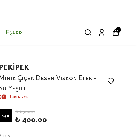
0
Eşarp
PEKİPEK
Minik Çiçek Desen Viskon Etek -
Su Yeşili
Tükeniyor
₺ 650.00
%
38
₺ 400.00
Beden