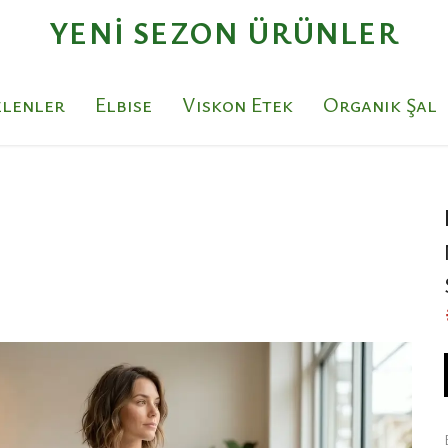
1000₺ ÜZERI TÜM SIPARIŞLERDE KARGO BEDAVA
elenler
Elbise
Viskon Etek
Organik Şal