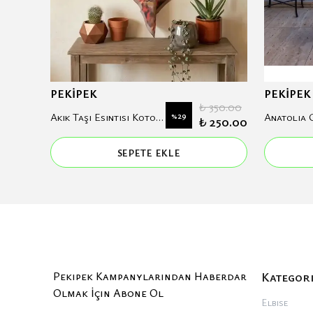
PEKİPEK
PEKİPEK
700.00
₺ 350.00
Akik Taşı Esintisi Koton Eşarp
%
29
500.00
₺ 250.00
SEPETE EKLE
Pekipek Kampanylarından Haberdar
Kategor
Olmak İçin Abone Ol
Elbise