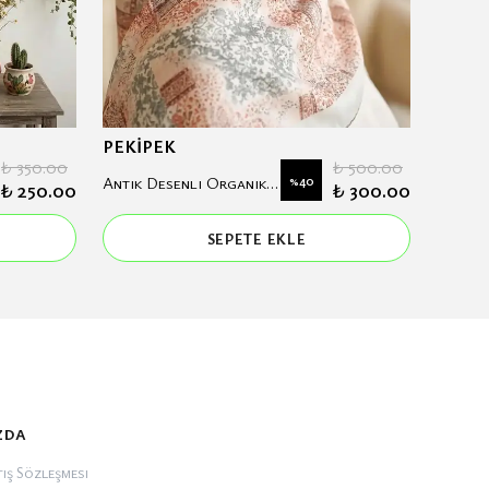
PEKİPEK
PEKİP
₺ 350.00
₺ 500.00
Antik Desenli Organik Soft Eşarp
%
40
₺ 250.00
₺ 300.00
SEPETE EKLE
zda
ış Sözleşmesi