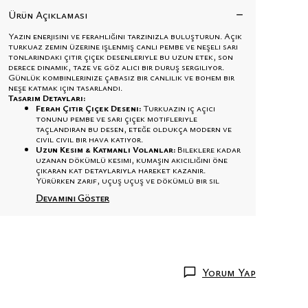
Ürün Açıklaması
Yazın enerjisini ve ferahlığını tarzınızla buluşturun. Açık
turkuaz zemin üzerine işlenmiş canlı pembe ve neşeli sarı
tonlarındaki çıtır çiçek desenleriyle bu uzun etek, son
derece dinamik, taze ve göz alıcı bir duruş sergiliyor.
Günlük kombinlerinize çabasız bir canlılık ve bohem bir
neşe katmak için tasarlandı.
Tasarım Detayları:
Ferah Çıtır Çiçek Deseni:
Turkuazın iç açıcı
tonunu pembe ve sarı çiçek motifleriyle
taçlandıran bu desen, eteğe oldukça modern ve
cıvıl cıvıl bir hava katıyor.
Uzun Kesim & Katmanlı Volanlar:
Bileklere kadar
uzanan dökümlü kesimi, kumaşın akıcılığını öne
çıkaran kat detaylarıyla hareket kazanır.
Yürürken zarif, uçuş uçuş ve dökümlü bir sil
Devamını Göster
Yorum Yap