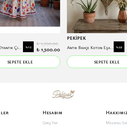
PEKİPEK
₺ 1,700.00
Anatolia Otantik Çiçek Desenli Hakim Yaka Modal Elbise
%
12
Antik Bahçe Koton Eşarp
%
29
₺ 1,500.00
SEPETE EKLE
SEPETE EKLE
iler
Hesabım
Hakkımı
Giriş Yap
Mesafeli Sat