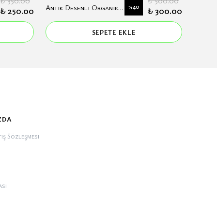
₺ 350.00
₺ 500.00
Antik Desenli Organik Soft Eşarp
%
40
₺ 250.00
₺ 300.00
SEPETE EKLE
zda
ış Sözleşmesi
ası