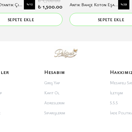
₺ 1,700.00
Anatolia Otantik Çiçek Desenli Hakim Yaka Modal Elbise
%
12
Antik Bahçe Koton Eşarp
%
29
₺ 1,500.00
SEPETE EKLE
SEPETE EKLE
iler
Hesabım
Hakkımı
Giriş Yap
Mesafeli Sat
p
Kayıt Ol
İletişim
Adreslerim
S.S.S
k
Siparişlerim
İade Politik