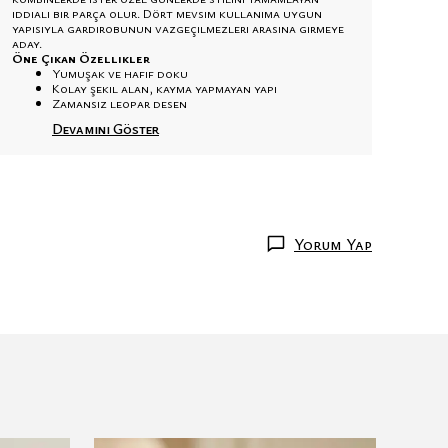
iddialı bir parça olur. Dört mevsim kullanıma uygun
yapısıyla gardırobunun vazgeçilmezleri arasına girmeye
aday.
Öne Çıkan Özellikler
Yumuşak ve hafif doku
Kolay şekil alan, kayma yapmayan yapı
Zamansız leopar desen
Devamını Göster
Yorum Yap