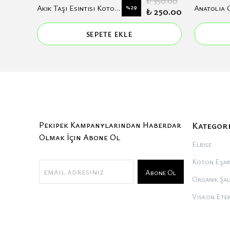
700.00
₺ 350.00
Akik Taşı Esintisi Koton Eşarp
%
29
500.00
₺ 250.00
SEPETE EKLE
Pekipek Kampanylarından Haberdar
Kategor
Olmak İçin Abone Ol
Elbise
Koton Eşar
Abone Ol
Organik Şal
Viskon Ete