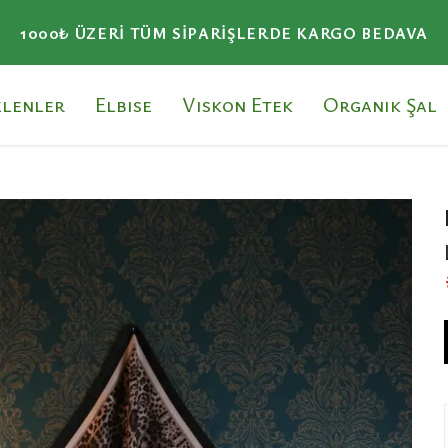
1000₺ ÜZERI TÜM SIPARIŞLERDE KARGO BEDAVA
elenler
Elbise
Viskon Etek
Organik Şal