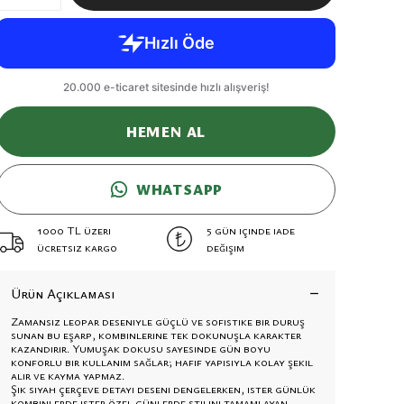
HEMEN AL
WHATSAPP
1000 TL üzeri
5 gün içinde iade
ücretsiz kargo
değişim
Ürün Açıklaması
Zamansız leopar deseniyle güçlü ve sofistike bir duruş
sunan bu eşarp, kombinlerine tek dokunuşla karakter
kazandırır. Yumuşak dokusu sayesinde gün boyu
konforlu bir kullanım sağlar; hafif yapısıyla kolay şekil
alır ve kayma yapmaz.
Şık siyah çerçeve detayı deseni dengelerken, ister günlük
kombinlerde ister özel günlerde stilini tamamlayan