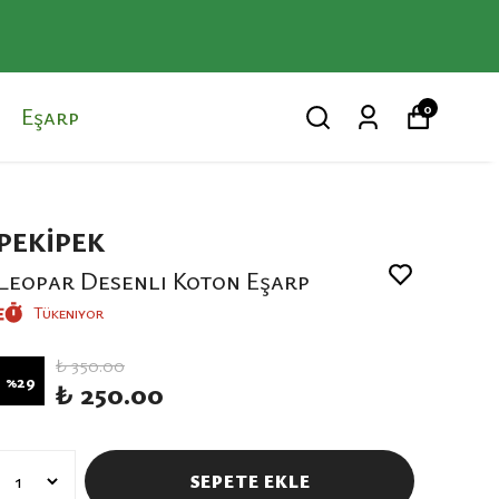
0
Eşarp
PEKİPEK
Leopar Desenli Koton Eşarp
Tükeniyor
₺ 350.00
%
29
₺ 250.00
SEPETE EKLE