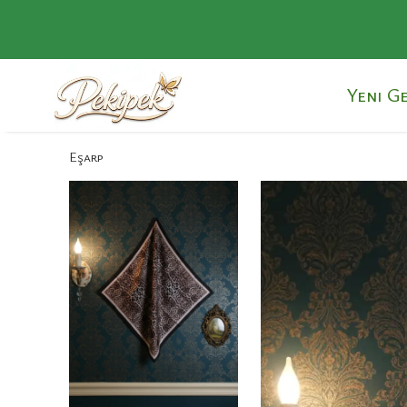
Yeni G
Eşarp