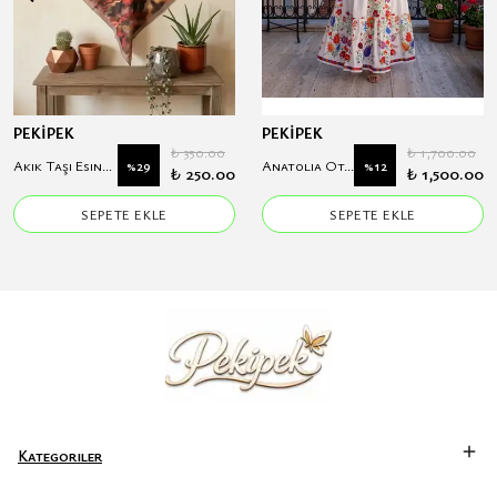
PEKİPEK
PEKİPEK
₺ 350.00
₺ 1,700.00
Akik Taşı Esintisi Koton Eşarp
Anatolia Otantik Çiçek Desenli Hakim Yaka Modal Elbise
%
29
%
12
₺ 250.00
₺ 1,500.00
SEPETE EKLE
SEPETE EKLE
Kategoriler