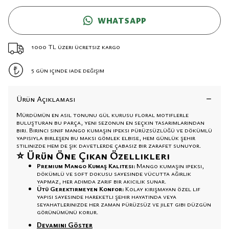
WHATSAPP
1000 TL üzeri ücretsiz kargo
5 gün içinde iade değişim
Ürün Açıklaması
Mürdümün en asil tonunu gül kurusu floral motiflerle
buluşturan bu parça, yeni sezonun en seçkin tasarımlarından
biri. Birinci sınıf mango kumaşın ipeksi pürüzsüzlüğü ve dökümlü
yapısıyla birleşen bu maksi gömlek elbise, hem günlük şehir
stilinizde hem de şık davetlerde çabasız bir zarafet sunuyor.
⭐ Ürün Öne Çıkan Özellikleri
Premium Mango Kumaş Kalitesi:
Mango kumaşın ipeksi,
dökümlü ve soft dokusu sayesinde vücutta ağırlık
yapmaz, her adımda zarif bir akıcılık sunar.
Ütü Gerektirmeyen Konfor:
Kolay kırışmayan özel lif
yapısı sayesinde hareketli şehir hayatında veya
seyahatlerinizde her zaman pürüzsüz ve jilet gibi düzgün
görünümünü korur.
Devamını Göster