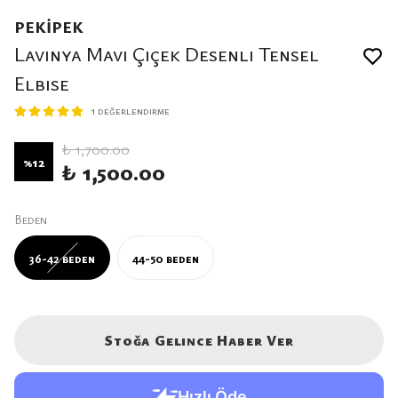
PEKİPEK
Lavinya Mavi Çiçek Desenli Tensel
Elbise
1 değerlendirme
₺ 1,700.00
%
12
₺ 1,500.00
Beden
36-42 beden
44-50 beden
Stoğa Gelince Haber Ver