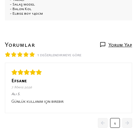
- Salaş model
- Balon Kol
- Elbise boy 140cm
Yorumlar
Yorum Yap
1 değerlendirmeye göre
Efsane
7 Mayıs 2026
Ali
S.
Günlük kullanım için birebir
1