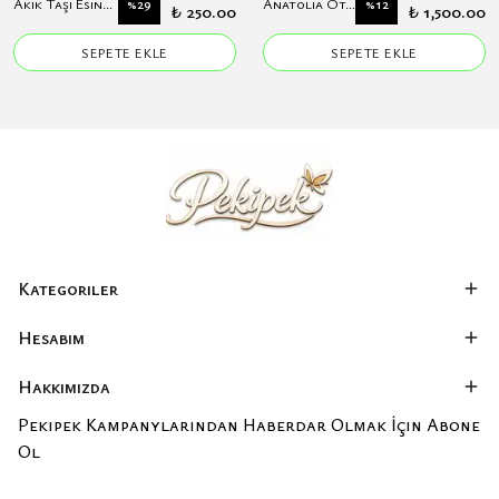
Akik Taşı Esintisi Koton Eşarp
Anatolia Otantik Çiçek Desenli Hakim Yaka Modal Elbise
%
29
%
12
₺ 250.00
₺ 1,500.00
SEPETE EKLE
SEPETE EKLE
Kategoriler
Hesabım
Hakkımızda
Pekipek Kampanylarından Haberdar Olmak İçin Abone
Ol