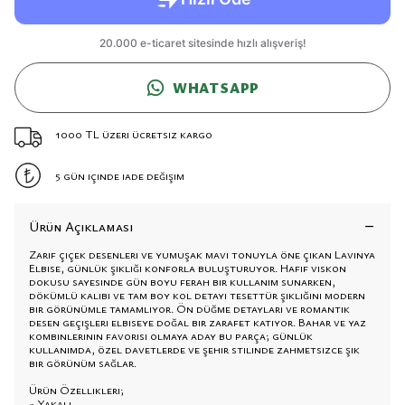
WHATSAPP
1000 TL üzeri ücretsiz kargo
5 gün içinde iade değişim
Ürün Açıklaması
Zarif çiçek desenleri ve yumuşak mavi tonuyla öne çıkan Lavinya
Elbise, günlük şıklığı konforla buluşturuyor. Hafif viskon
dokusu sayesinde gün boyu ferah bir kullanım sunarken,
dökümlü kalıbı ve tam boy kol detayı tesettür şıklığını modern
bir görünümle tamamlıyor. Ön düğme detayları ve romantik
desen geçişleri elbiseye doğal bir zarafet katıyor. Bahar ve yaz
kombinlerinin favorisi olmaya aday bu parça; günlük
kullanımda, özel davetlerde ve şehir stilinde zahmetsizce şık
bir görünüm sağlar.
Ürün Özellikleri;
- Yakalı